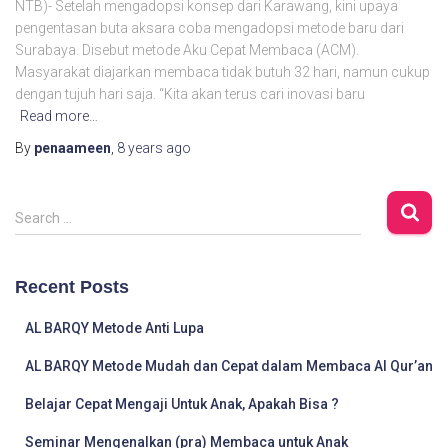
NTB)- Setelah mengadopsi konsep dari Karawang, kini upaya
pengentasan buta aksara coba mengadopsi metode baru dari
Surabaya. Disebut metode Aku Cepat Membaca (ACM).
Masyarakat diajarkan membaca tidak butuh 32 hari, namun cukup
dengan tujuh hari saja. “Kita akan terus cari inovasi baru
Read more…
By
penaameen
,
8 years
ago
S
Search …
e
a
r
Recent Posts
c
h
AL BARQY Metode Anti Lupa
f
o
AL BARQY Metode Mudah dan Cepat dalam Membaca Al Qur’an
r
Belajar Cepat Mengaji Untuk Anak, Apakah Bisa ?
:
Seminar Mengenalkan (pra) Membaca untuk Anak